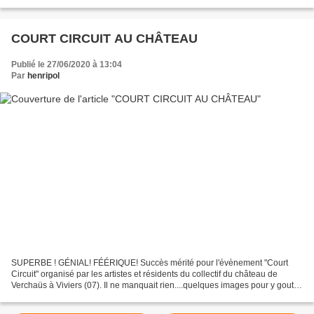
COURT CIRCUIT AU CHÂTEAU
Publié le 27/06/2020 à 13:04
Par
henripol
SUPERBE ! GÉNIAL! FÉÉRIQUE! Succès mérité pour l'évènement "Court
Circuit" organisé par les artistes et résidents du collectif du château de
Verchaüs à Viviers (07). Il ne manquait rien....quelques images pour y gouter
encore ou pour faire envie aux absents...