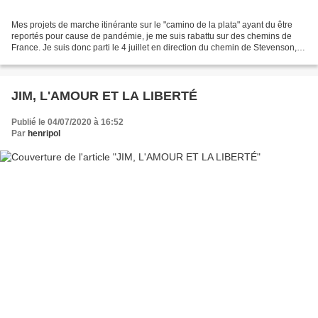
Mes projets de marche itinérante sur le "camino de la plata" ayant du être
reportés pour cause de pandémie, je me suis rabattu sur des chemins de
France. Je suis donc parti le 4 juillet en direction du chemin de Stevenson,
GR70. Ce chemin suit le parcours...
JIM, L'AMOUR ET LA LIBERTÉ
Publié le 04/07/2020 à 16:52
Par
henripol