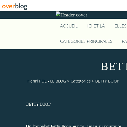
ACCUEIL
ICI ET LÀ
ELLES
CATÉGORIES PRINCIPALES
P
BET
Henri POL - LE BLOG
>
Categories
>
BETTY BOOP
BETTY BOOP
On l’appelait Betty Boop, je n’ai jamais su pourquoi.