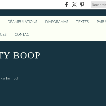
DÉAMBULATIONS
DIAPORAMAS
TEXTES
PARU
AGES
CONTACT
TY BOOP
Par henripol