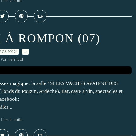
Lire la suite
 À ROMPON (07)
9.08.2022
…
Par henripol
sez magique: la salle "SI LES VACHES AVAIENT DES
s du Pouzin, Ardèche), Bar, cave à vin, spectacles et
Facebook:
les...
Lire la suite