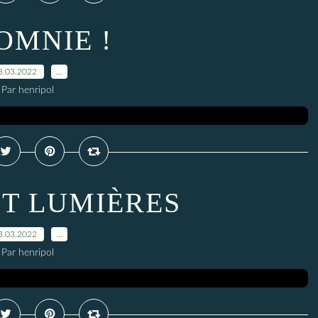
OMNIE !
3.03.2022
…
Par henripol
ET LUMIÈRES
3.03.2022
…
Par henripol