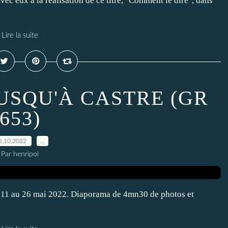
vec eux à la réalisation de ce titre, "Comment le dire", dans
Lire la suite
JUSQU'À CASTRE (GR
653)
5.10.2022
…
Par henripol
u 11 au 26 mai 2022. Diaporama de 4mn30 de photos et