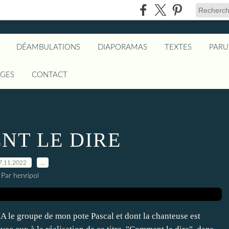
DÉAMBULATIONS
DIAPORAMAS
TEXTES
PARU
AGES
CONTACT
T LE DIRE
7.11.2022
…
Par henripol
 le groupe de mon pote Pascal et dont la chanteuse est