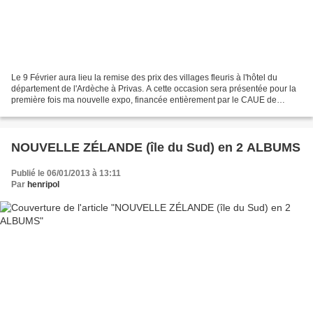
Le 9 Février aura lieu la remise des prix des villages fleuris à l'hôtel du
département de l'Ardèche à Privas. A cette occasion sera présentée pour la
première fois ma nouvelle expo, financée entièrement par le CAUE de
l'Ardèche, et que nous avons intitulé...
NOUVELLE ZÉLANDE (île du Sud) en 2 ALBUMS
Publié le 06/01/2013 à 13:11
Par
henripol