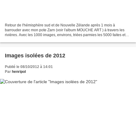
Retour de l'hémisphère sud et de Nouvelle Zélande après 1 mois à
barrouder avec mon pote Zarn (voir l'album MOUCHE ART ) à travers les
rivières. Avec les 1000 images, environs, triées parmies les 5000 faites et
toutes celles que va nous ramener Zarn quand...
Images isolées de 2012
Publié le 08/10/2012 à 14:01
Par
henripol