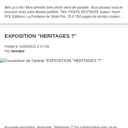
Ben ça y est ! Mon premier livre photo vient de paraitre. Vous pouvez vous le
procurer chez votre libraire préféré: Titre: POSTE RESTANTE Auteur: Henri
POL Editions: La Fontaine de Siloé Prix: 25 € 150 pages de photos couleurs
et noir & blanc et de témoignages,...
EXPOSITION "HERITAGES ?"
Publié le 11/03/2011 à 17:58
Par
henripol
Nouvelle exposition, itinérante: "Héritages ?" En collaboration avec et les