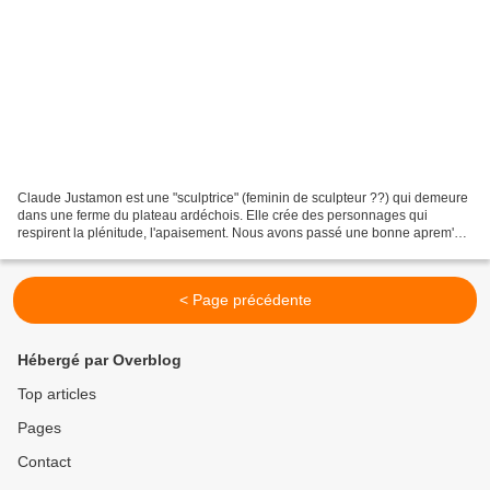
Claude Justamon est une "sculptrice" (feminin de sculpteur ??) qui demeure
dans une ferme du plateau ardéchois. Elle crée des personnages qui
respirent la plénitude, l'apaisement. Nous avons passé une bonne aprem'
pour photographier ses oeuvres (bronzes...
< Page précédente
Hébergé par Overblog
Top articles
Pages
Contact