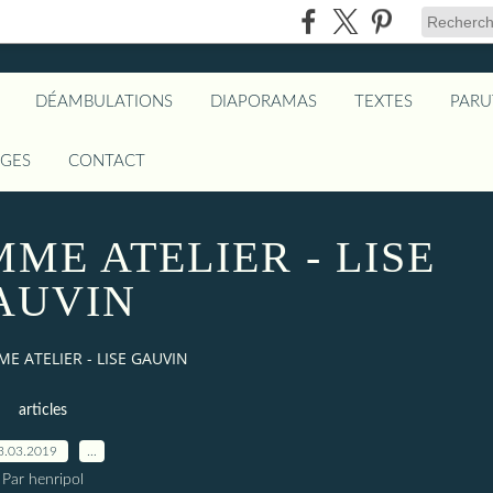
DÉAMBULATIONS
DIAPORAMAS
TEXTES
PARU
AGES
CONTACT
ME ATELIER - LISE
AUVIN
 ATELIER - LISE GAUVIN
articles
3.03.2019
…
Par henripol