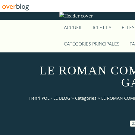
ACCUEIL
ICI ET LÀ
ELLES
CATÉGORIES PRINCIPALES
P
LE ROMAN COM
G
Henri POL - LE BLOG
>
Categories
>
LE ROMAN COMME
2