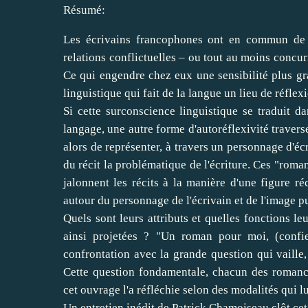
Résumé:
Les écrivains francophones ont en commun de s
relations conflictuelles – ou tout au moins concurr
Ce qui engendre chez eux une sensibilité plus gr
linguistique qui fait de la langue un lieu de réflex
Si cette surconscience linguistique se traduit da
langage, une autre forme d'autoréflexivité travers
alors de représenter, à travers un personnage d'éc
du récit la problématique de l'écriture. Ces "roma
jalonnent les récits à la manière d'une figure ré
autour du personnage de l'écrivain et de l'image pu
Quels sont leurs attributs et quelles fonctions le
ainsi projetées ? "Un roman pour moi, (confi
confrontation avec la grande question qui vaille, 
Cette question fondamentale, chacun des roman
cet ouvrage l'a réfléchie selon des modalités qui l
Un entretien inédit de Patrick Chamoiseau clôt ce