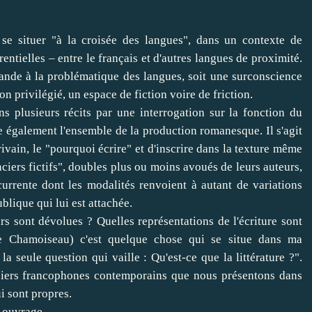
e situer "à la croisée des langues", dans un contexte de
entielles – entre le français et d'autres langues de proximité.
ande à la problématique des langues, soit une surconscience
ion privilégié, un espace de fiction voire de friction.
ns plusieurs récits par une interrogation sur la fonction du
e également l'ensemble de la production romanesque. Il s'agit
rivain, le "pourquoi écrire" et d'inscrire dans la texture même
nciers fictifs", doubles plus ou moins avoués de leurs auteurs,
currente dont les modalités renvoient à autant de variations
blique qui lui est attachée.
urs sont dévolues ? Quelles représentations de l'écriture sont
e Chamoiseau) c'est quelque chose qui se situe dans ma
la seule question qui vaille : Qu'est-ce que la littérature ?".
ciers francophones contemporains que nous présentons dans
ui sont propres.
t ouvrage.