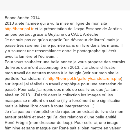
Bonne Année 2014….
2013 a été l'année qui a vu la mise en ligne de mon site
http://henripol.fr
et la présentation de l'expo Essence de Jardins
un peu partout grâce à Guylaine du CAUE Ardèche.
Je ne suis pas ce qu'on appelle "un dévoreur de livres" mais je
passe très rarement une journée sans un livre dans les mains. Il
y a souvent une ressemblance entre le photographe qui écrit
avec la lumière et l'écrivain...
Pour vous souhaiter une belle année je vous propose des extraits
de livres qui m'ont accompagné en 2013. J'ai choisi d'illustrer
mon travail de natures mortes à la bougie (voir sur mon site le
portfolio "candelarum":
http://henripol.fr/gallery/candelarum.php
)
sur lequel j'ai réalisé un travail graphique pour une sensation de
passé. Pour cela j'ai repris des mots de ses livres que j'ai tant
aimé en 2013…J'ai trié dans la collection les images où les
masques se mettent en scène (il y a forcément une signification
mais je laisse libre cours à toute interprétation…)
Je n'ai pas pu m'empêcher de rajouter un extrait du livre de mon
auteur préféré et avec qui j'ai des relations d'une belle amitié,
René Frégni (mon dresseur de loup). Pour celle ci, une image
féminine et sans masque car René sait si bien mettre en valeur